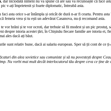
a
, dar niciodată nimeni nu va spune că are sau va recunoaște că face ast
pic v-ați împrietenit și foarte diplomatic, întreabă asta.
nu faci asta orice s-ar întâmpla și oricât de dură n-ar fi cearta. Pentru ast
acă femeia vrea și tu ești un adevărat Casanova, nu-ți recomand asta.
 te vor hrăni și te vor ocroti, dar trebuie să fii modest și un pic prostu
pre istoria acestei țări, în Chișinău fiecare familie are istoria ei, fieca
mai ales dacă ați băut.
le sunt relativ bune, dacă ai salariu european. Sper să ții cont de ce ți-am 
caturi din alea sovietice sau comuniste și să nu povestești despre Ceauș
 timp. Nu vorbi mai mult decât interlocutorul tău despre ceva ce ține de 