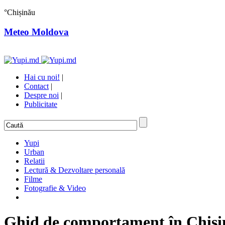
°
Chișinău
Meteo Moldova
Hai cu noi!
|
Contact
|
Despre noi
|
Publicitate
Yupi
Urban
Relatii
Lectură & Dezvoltare personală
Filme
Fotografie & Video
Ghid de comportament în Chișină