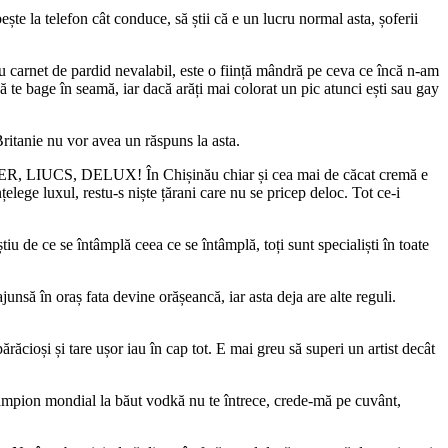
ște la telefon cât conduce, să știi că e un lucru normal asta, șoferii
cu carnet de pardid nevalabil, este o ființă mândră pe ceva ce încă n-am
 să te bage în seamă, iar dacă arăți mai colorat un pic atunci ești sau gay
Britanie nu vor avea un răspuns la asta.
ER, LIUCS, DELUX! În Chișinău chiar și cea mai de căcat cremă e
nțelege luxul, restu-s niște țărani care nu se pricep deloc. Tot ce-i
 știu de ce se întâmplă ceea ce se întâmplă, toți sunt specialiști în toate
ajunsă în oraș fata devine orășeancă, iar asta deja are alte reguli.
răcioși și tare ușor iau în cap tot. E mai greu să superi un artist decât
 campion mondial la băut vodkă nu te întrece, crede-mă pe cuvânt,