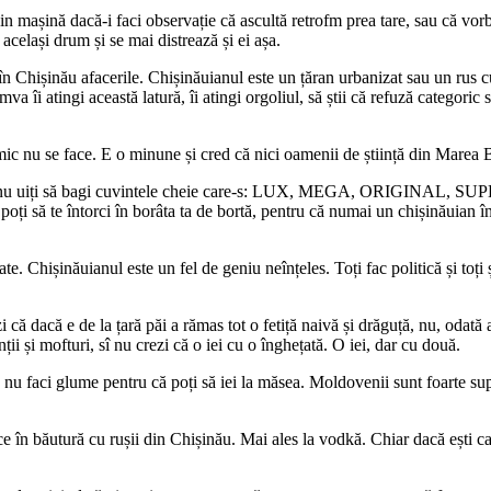
in mașină dacă-i faci observație că ascultă retrofm prea tare, sau că vorbe
 același drum și se mai distrează și ei așa.
 în Chișinău afacerile. Chișinăuianul este un țăran urbanizat sau un rus 
a îi atingi această latură, îi atingi orgoliul, să știi că refuză categoric
mic nu se face. E o minune și cred că nici oamenii de știință din Marea 
 nu uiți să bagi cuvintele cheie care-s: LUX, MEGA, ORIGINAL, SUP
i poți să te întorci în borâta ta de bortă, pentru că numai un chișinăuian î
oate. Chișinăuianul este un fel de geniu neînțeles. Toți fac politică și toți
zi că dacă e de la țară păi a rămas tot o fetiță naivă și drăguță, nu, odată 
ții și mofturi, sî nu crezi că o iei cu o înghețată. O iei, dar cu două.
ă nu faci glume pentru că poți să iei la măsea. Moldovenii sunt foarte supă
ece în băutură cu rușii din Chișinău. Mai ales la vodkă. Chiar dacă ești