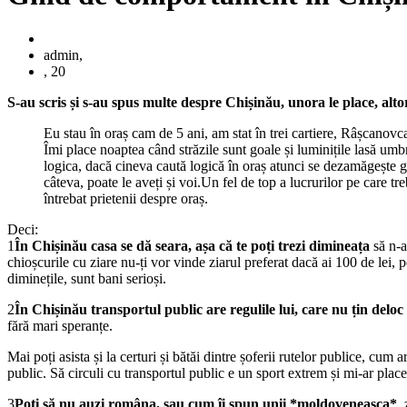
admin,
, 20
S-au scris și s-au spus multe despre Chișinău, unora le place, alto
Eu stau în oraș cam de 5 ani, am stat în trei cartiere, Râșcanovca
Îmi place noaptea când străzile sunt goale și luminițile lasă umb
logica, dacă cineva caută logică în oraș atunci se dezamăgește gr
câteva, poate le aveți și voi.Un fel de top a lucrurilor pe care tre
întrebat prietenii despre oraș.
Deci:
1
În Chișinău casa se dă seara, așa că te poți trezi dimineața
să n-a
chioșcurile cu ziare nu-ți vor vinde ziarul preferat dacă ai 100 de lei, p
diminețile, sunt bani serioși.
2
În Chișinău transportul public are regulile lui, care nu țin deloc 
fără mari speranțe.
Mai poți asista și la certuri și bătăi dintre șoferii rutelor publice, cum 
public. Să circuli cu transportul public e un sport extrem și mi-ar place 
3
Poți să nu auzi româna, sau cum îi spun unii *moldoveneasca*
,