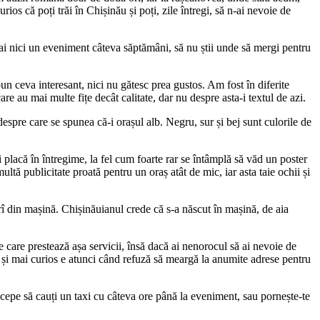
os că poți trăi în Chișinău și poți, zile întregi, să n-ai nevoie de
n-ai nici un eveniment câteva săptămâni, să nu știi unde să mergi pentru
pun ceva interesant, nici nu gătesc prea gustos. Am fost în diferite
re au mai multe fițe decât calitate, dar nu despre asta-i textul de azi.
despre care se spunea că-i orașul alb. Negru, sur și bej sunt culorile de
 placă în întregime, la fel cum foarte rar se întâmplă să văd un poster
multă publicitate proată pentru un oraș atât de mic, iar asta taie ochii și
borî din mașină. Chișinăuianul crede că s-a născut în mașină, de aia
 care prestează așa servicii, însă dacă ai nenorocul să ai nevoie de
au și mai curios e atunci când refuză să meargă la anumite adrese pentru
ncepe să cauți un taxi cu câteva ore până la eveniment, sau pornește-te