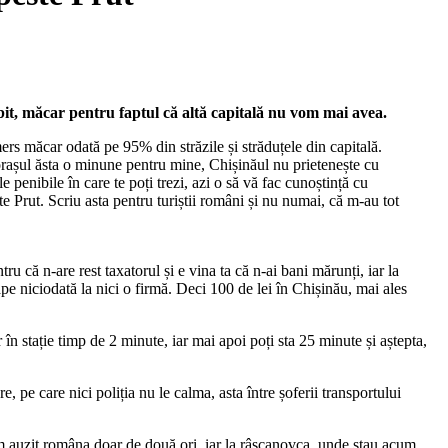
iubit, măcar pentru faptul că altă capitală nu vom mai avea.
mers măcar odată pe 95% din străzile și străduțele din capitală.
c orașul ăsta o minune pentru mine, Chișinăul nu prietenește cu
penibile în care te poți trezi, azi o să vă fac cunoștință cu
ste Prut. Scriu asta pentru turiștii români și nu numai, că m-au tot
ru că n-are rest taxatorul și e vina ta că n-ai bani mărunți, iar la
oape niciodată la nici o firmă. Deci 100 de lei în Chișinău, mai ales
 în stație timp de 2 minute, iar mai apoi poți sta 25 minute și aștepta,
e, pe care nici poliția nu le calma, asta între șoferii transportului
 am auzit româna doar de două ori, iar la râșcanovca, unde stau acum,