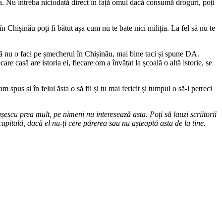
a. Nu întreba niciodată direct în față omul dacă consumă droguri, poți
a în Chișinău poți fi bătut așa cum nu te bate nici miliția. La fel să nu te
ț, să nu o faci pe șmecherul în Chișinău, mai bine taci și spune DA.
re casă are istoria ei, fiecare om a învățat la școală o altă istorie, se
spus și în felul ăsta o să fii și tu mai fericit și tumpul o să-l petreci
escu prea mult, pe nimeni nu interesează asta. Poți să lauzi scriitorii
capitală, dacă el nu-ți cere părerea sau nu așteaptă asta de la tine.