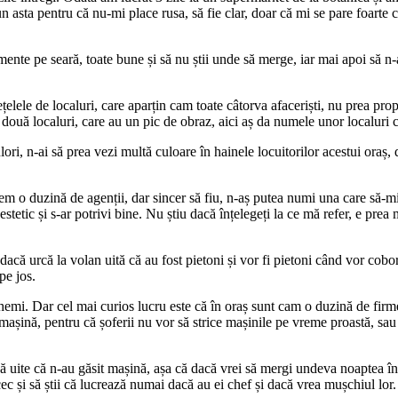
ta pentru că nu-mi place rusa, să fie clar, doar că mi se pare foarte curi
imente pe seară, toate bune și să nu știi unde să merge, iar mai apoi să 
ețelele de localuri, care aparțin cam toate câtorva afaceriști, nu prea pro
 două localuri, care au un pic de obraz, aici aș da numele unor localuri ca
ri, n-ai să prea vezi multă culoare în hainele locuitorilor acestui oraș, 
em o duzină de agenții, dar sincer să fiu, n-aș putea numi una care să-mi
stetic și s-ar potrivi bine. Nu știu dacă înțelegeți la ce mă refer, e prea 
i dacă urcă la volan uită că au fost pietoni și vor fi pietoni când vor co
pe jos.
hemi. Dar cel mai curios lucru este că în oraș sunt cam o duzină de firme
o mașină, pentru că șoferii nu vor să strice mașinile pe vreme proastă, s
 să uite că n-au găsit mașină, așa că dacă vrei să mergi undeva noaptea î
 cec și să știi că lucrează numai dacă au ei chef și dacă vrea mușchiul lor.