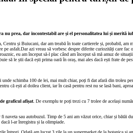
ra nu prea, dar incontestabil are și el personalitatea lui și merită 
, Centru și Buiucani, dar am treabă în toate cartierele și, probabil, am 
re pe asfalt.Dar azi vreau să vorbesc despre diferite curiozități care fa
oaznic, eu am început să-l plac când am început să mă amuz de situațiile 
buie să le știi dacă ești prima oară în oraș, mai ales dacă ești frate de pe
i unde schimba 100 de lei, mai mult chiar, poți fi dat afară din troleu pent
entru că ești al doilea client, iar în casă pentru rest nu se lasă bani, apr
de graficul afișat
. De exemplu te poți trezi cu 7 trolee de același număr
ar fi naveta sau autobuzul. Timp de 5 ani am văzut orice, chiar și bătăi dur
dacă l-ar înregistra și la olimpiade.
 zile întregi. Odată am lucrat 3 zile la un supermarket de la botanica și