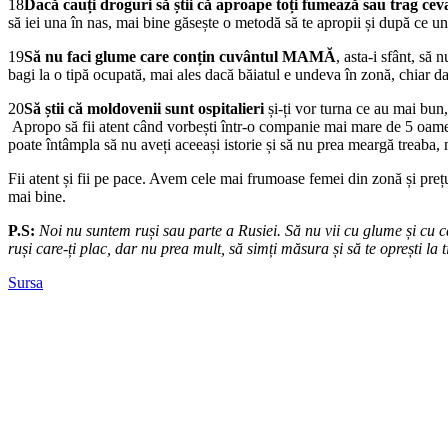
18
Dacă cauți droguri să știi că aproape toți fumează sau trag cev
să iei una în nas, mai bine găsește o metodă să te apropii și după ce un 
19
Să nu faci glume care conțin cuvântul MAMĂ
, asta-i sfânt, să 
bagi la o tipă ocupată, mai ales dacă băiatul e undeva în zonă, chiar d
20
Să știi că moldovenii sunt ospitalieri
și-ți vor turna ce au mai bun,
Apropo să fii atent când vorbești într-o companie mai mare de 5 oameni des
poate întâmpla să nu aveți aceeași istorie și să nu prea meargă treaba, 
Fii atent și fii pe pace. Avem cele mai frumoase femei din zonă și prețuri
mai bine.
P.S:
Noi nu suntem ruși sau parte a Rusiei. Să nu vii cu glume și cu că
ruși care-ți plac, dar nu prea mult, să simți măsura și să te oprești la
Sursa