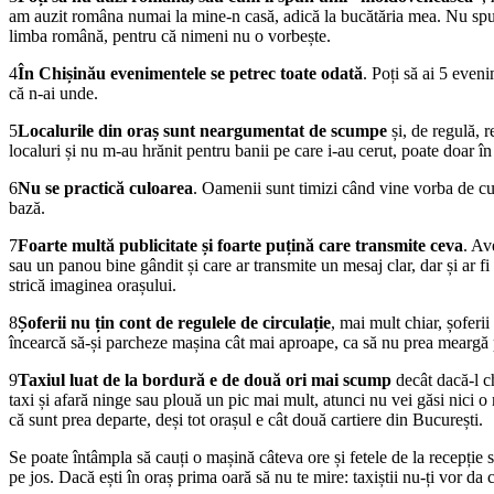
am auzit româna numai la mine-n casă, adică la bucătăria mea. Nu spun as
limba română, pentru că nimeni nu o vorbește.
4
În Chișinău evenimentele se petrec toate odată
. Poți să ai 5 even
că n-ai unde.
5
Localurile din oraș sunt neargumentat de scumpe
și, de regulă, r
localuri și nu m-au hrănit pentru banii pe care i-au cerut, poate doar în
6
Nu se practică culoarea
. Oamenii sunt timizi când vine vorba de culo
bază.
7
Foarte multă publicitate și foarte puțină care transmite ceva
. Av
sau un panou bine gândit și care ar transmite un mesaj clar, dar și ar fi e
strică imaginea orașului.
8
Șoferii nu țin cont de regulele de circulație
, mai mult chiar, șoferi
încearcă să-și parcheze mașina cât mai aproape, ca să nu prea meargă 
9
Taxiul luat de la bordură e de două ori mai scump
decât dacă-l c
taxi și afară ninge sau plouă un pic mai mult, atunci nu vei găsi nici 
că sunt prea departe, deși tot orașul e cât două cartiere din București.
Se poate întâmpla să cauți o mașină câteva ore și fetele de la recepție
pe jos. Dacă ești în oraș prima oară să nu te mire: taxiștii nu-ți vor da