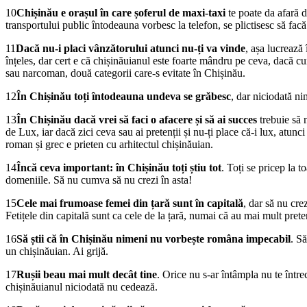
10
Chișinău e orașul în care șoferul de maxi-taxi
te poate da afară d
transportului public întodeauna vorbesc la telefon, se plictisesc să facă
11
Dacă nu-i placi vânzătorului atunci nu-ți va vinde
, așa lucrează
înțeles, dar cert e că chișinăuianul este foarte mândru pe ceva, dacă cumv
sau narcoman, două categorii care-s evitate în Chișinău.
12
În Chișinău toți întodeauna undeva se grăbesc
, dar niciodată ni
13
În Chișinău dacă vrei să faci o afacere și să ai succes
trebuie să
de Lux, iar dacă zici ceva sau ai pretenții și nu-ți place că-i lux, atunc
roman și grec e prieten cu arhitectul chișinăuian.
14
Încă ceva important: în Chișinău toți știu tot
. Toți se pricep la t
domeniile. Să nu cumva să nu crezi în asta!
15
Cele mai frumoase femei din țară sunt în capitală
, dar să nu cre
Fetițele din capitală sunt ca cele de la țară, numai că au mai mult preten
16
Să știi că în Chișinău nimeni nu vorbește româna impecabil
. S
un chișinăuian. Ai grijă.
17
Rușii beau mai mult decât tine
. Orice nu s-ar întâmpla nu te într
chișinăuianul niciodată nu cedează.