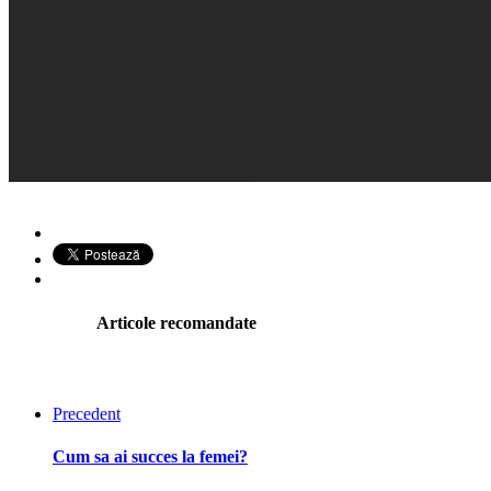
Articole recomandate
Precedent
Cum sa ai succes la femei?