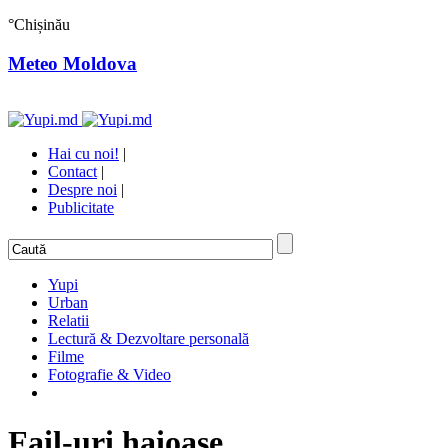
°
Chișinău
Meteo Moldova
Hai cu noi!
|
Contact
|
Despre noi
|
Publicitate
Yupi
Urban
Relatii
Lectură & Dezvoltare personală
Filme
Fotografie & Video
Fail-uri haioase