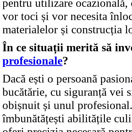
pentru utilizare ocazională,
vor toci și vor necesita înlo
materialelor și construcția l
În ce situații merită să inv
profesionale
?
Dacă ești o persoană pasiona
bucătărie, cu siguranță vei s
obișnuit și unul profesional.
îmbunătățești abilitățile culi
oferi precizia necesară pent