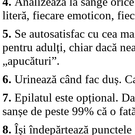
4.
Analizează la sânge orice
literă, fiecare emoticon, fie
5.
Se autosatisfac cu cea mai
pentru adulți, chiar dacă 
„apucături”.
6.
Urinează când fac duș. C
7.
Epilatul este opțional. Da
sanșe de peste 99% că o fată
8.
Își îndepărtează punctele 