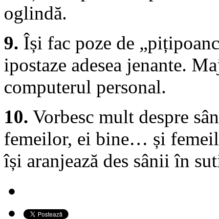
oglindă.
9.
Își fac poze de „pițipoance
ipostaze adesea jenante. Ma
computerul personal.
10.
Vorbesc mult despre sâni
femeilor, ei bine… și femeilo
își aranjează des sânii în sut